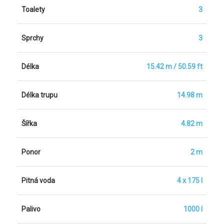
Toalety
3
Sprchy
3
Délka
15.42 m / 50.59 ft
Délka trupu
14.98 m
Šířka
4.82 m
Ponor
2 m
Pitná voda
4 x 175 l
Palivo
1000 l