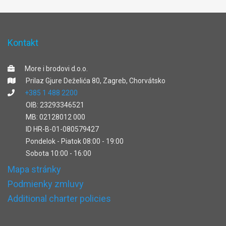
Kontakt
More i brodovi d.o.o.
Prilaz Gjure Deželića 80, Zagreb, Chorvátsko
+385 1 488 2200
OIB: 23293346521
MB: 02128012 000
ID HR-B-01-080579427
Pondelok - Piatok 08:00 - 19:00
Sobota 10:00 - 16:00
Mapa stránky
Podmienky zmluvy
Additional charter policies