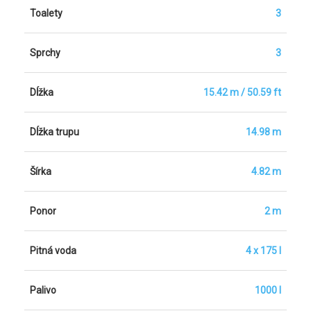
Toalety
3
Sprchy
3
Dĺžka
15.42 m / 50.59 ft
Dĺžka trupu
14.98 m
Šírka
4.82 m
Ponor
2 m
Pitná voda
4 x 175 l
Palivo
1000 l