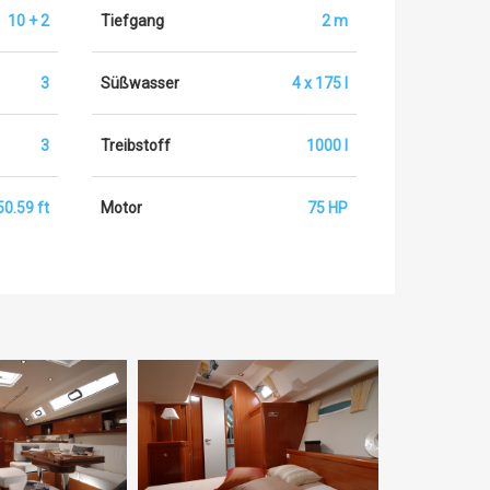
10 + 2
Tiefgang
2 m
3
Süßwasser
4 x 175 l
3
Treibstoff
1000 l
50.59 ft
Motor
75 HP