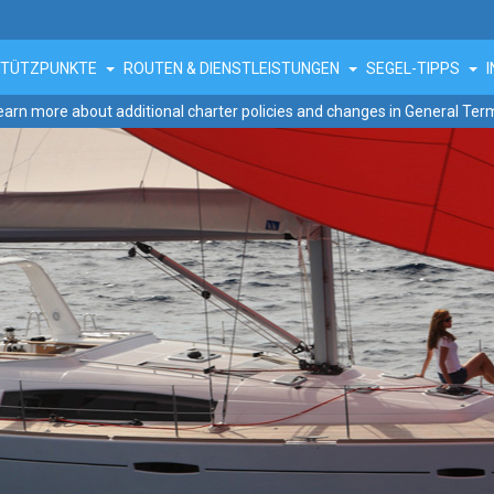
STÜTZPUNKTE
ROUTEN & DIENSTLEISTUNGEN
SEGEL-TIPPS
earn more about additional charter policies and changes in General Ter