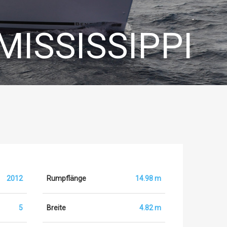
 MISSISSIPPI
2012
Rumpflänge
14.98 m
5
Breite
4.82 m