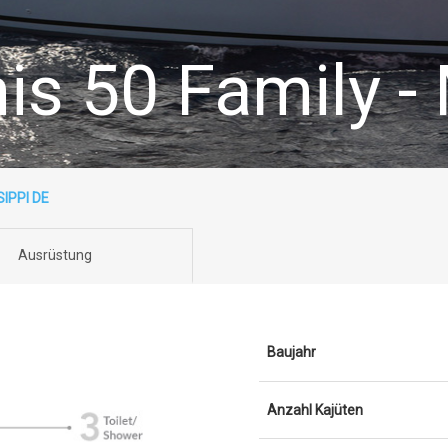
is 50 Family -
SIPPI DE
Ausrüstung
Baujahr
Anzahl Kajüten