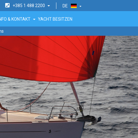
+385 1 488 2200
DE
INFO & KONTAKT
YACHT BESITZEN
ms