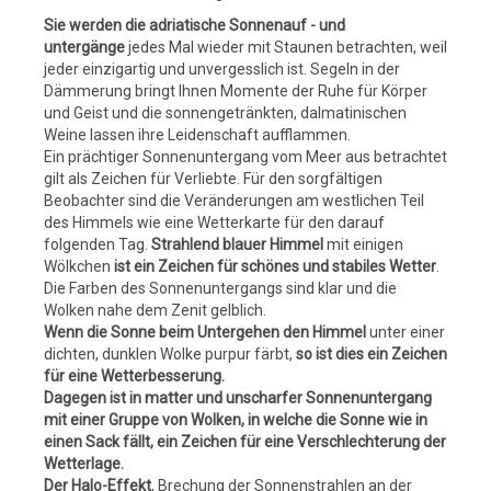
Sie werden die adriatische Sonnenauf - und
untergänge
jedes Mal wieder mit Staunen betrachten, weil
jeder einzigartig und unvergesslich ist. Segeln in der
Dämmerung bringt Ihnen Momente der Ruhe für Körper
und Geist und die sonnengetränkten, dalmatinischen
Weine lassen ihre Leidenschaft aufflammen.
Ein prächtiger Sonnenuntergang vom Meer aus betrachtet
gilt als Zeichen für Verliebte. Für den sorgfältigen
Beobachter sind die Veränderungen am westlichen Teil
des Himmels wie eine Wetterkarte für den darauf
folgenden Tag.
Strahlend blauer Himmel
mit einigen
Wölkchen
ist ein Zeichen für schönes und stabiles Wetter
.
Die Farben des Sonnenuntergangs sind klar und die
Wolken nahe dem Zenit gelblich.
Wenn die Sonne beim Untergehen den Himmel
unter einer
dichten, dunklen Wolke purpur färbt,
so ist dies ein Zeichen
für eine Wetterbesserung.
Dagegen ist in matter und unscharfer Sonnenuntergang
mit einer Gruppe von Wolken, in welche die Sonne wie in
einen Sack fällt, ein Zeichen für eine Verschlechterung der
Wetterlage.
Der Halo-Effekt
, Brechung der Sonnenstrahlen an der