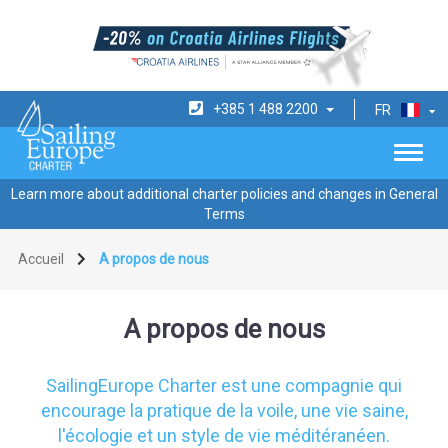
+385 1 488 2200
FR
Learn more about additional charter policies and changes in General
Terms
Accueil
A propos de nous
A propos de nous
SailingEurope Charter est une compagnie qui
encourage la pratique de la voile, une vie saine,
l'écologie et un style de vie méditéranéen.