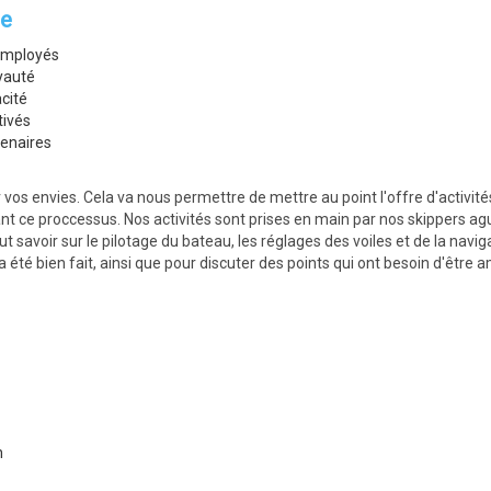
se
 employés
yauté
cité
tivés
tenaires
os envies. Cela va nous permettre de mettre au point l'offre d'activité
 ce proccessus. Nos activités sont prises en main par nos skippers ague
t savoir sur le pilotage du bateau, les réglages des voiles et de la naviga
 été bien fait, ainsi que pour discuter des points qui ont besoin d'être
n