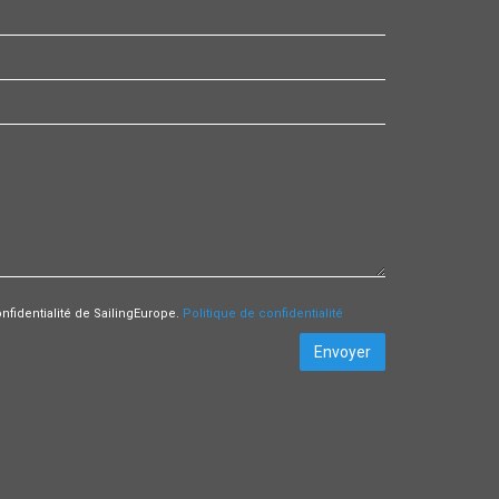
onfidentialité de SailingEurope.
Politique de confidentialité
Envoyer