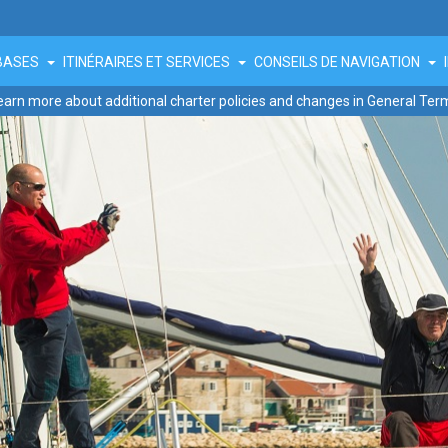
BASES
ITINÉRAIRES ET SERVICES
CONSEILS DE NAVIGATION
earn more about additional charter policies and changes in General Ter