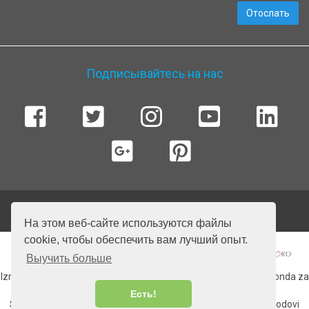
Отослать
Подписывайтесь на нас
© 2026 SailingEurope Charter. Все права защищены.
На этом веб-сайте используются файлы
cookie, чтобы обеспечить вам лучший опыт.
Выучить больше
Izradu web stranice sufinancirala Europska unija iz Europskog fonda za
regionalni razvoj.
Есть!
Sadržaj web strancie isključiva je odgovornost tvrtke More i brodovi