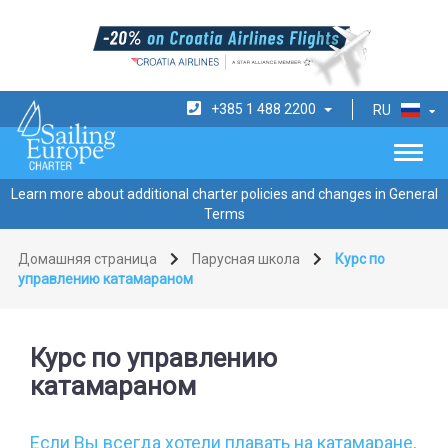
+385 1 488 2200
RU
Learn more about additional charter policies and changes in General
Terms
Домашняя страница
Парусная школа
Курс по
управлению катамараном
Курс по управлению
катамараном
Если Вы всегда хотели плавать на катамаране,