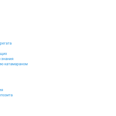
 регата
ющих
 знания
нию катамараном
ия
епозита