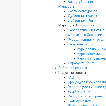
База Дубровник
Маршруты
Рогач культура юг
Дубровник природа
Дубровник - Рогач
Маршруты & флотилии
Корпоративный яхтинг
Флотилия в Хорватии
Русская адриатическая
Парусная школа
Курс для начина
Курс освежающий
Курс по управле
Опробуйте GoPro
Собственная яхта
Парусные советы
FAQ
Процедура бронирован
Взнос за уменьшение д
Еда & Напитки
Информация о стране
Почему на яхте?
Яхтенное приключение