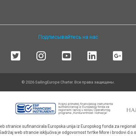
Подписывайтесь на нас
© 2026 SailingEurope Charter. Все права защищены.
eb stranice sufinancirala Europska unija iz Europskog fonda za regionaln
Sadržaj web strancie isključiva je odgovornost tvrtke More i brodovi d.o.o