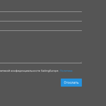
литикой конфиденциальности SailingEurope.
Политика
Отослать