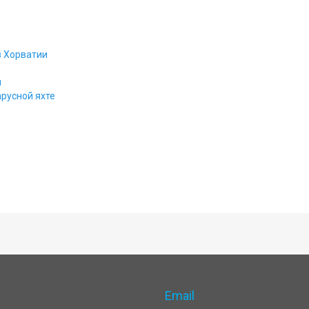
в Хорватии
ы
русной яхте
Email