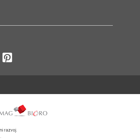
i razvoj.
.