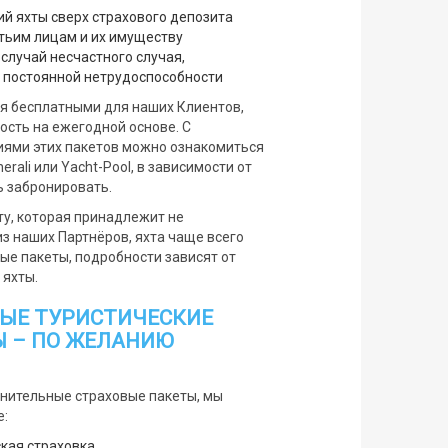
й яхты сверх страхового депозита
тьим лицам и их имуществу
случай несчастного случая,
и постоянной нетрудоспособности
я бесплатными для наших Клиентов,
ость на ежегодной основе. С
иями этих пакетов можно ознакомиться
rali или Yacht-Pool, в зависимости от
ь забронировать.
ту, которая принадлежит не
 из наших Партнёров, яхта чаще всего
ые пакеты, подробности зависят от
 яхты.
НЫЕ ТУРИСТИЧЕСКИЕ
Ы – ПО ЖЕЛАНИЮ
лнительные страховые пакеты, мы
:
кая страховка