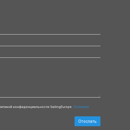
литикой конфиденциальности SailingEurope.
Политика
Отослать