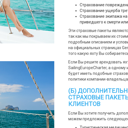
Страхование повреждени
Страхование ущерба тре
Страхование экипажа на 
приведшего к смерти ил
Эти страховые пакеты являютс
так как мы покрываем их стоим
подробным описанием и услов
на официальных страницах Gene
того какую яхту Вы собираетес
Если Вы решите арендовать ях
SailingEuropeCharter, а одному
будет иметь подобные страхов
политики компании-владельца
(Б) ДОПОЛНИТЕЛЬ
СТРАХОВЫЕ ПАКЕТ
КЛИЕНТОВ
Если Вы хотите получить допо
можем предложить следующее
Туристическая медицинс