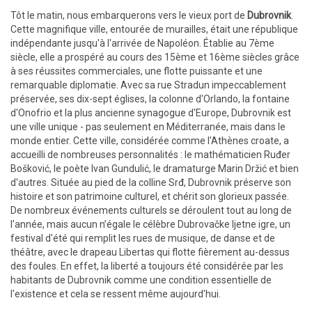
Tôt le matin, nous embarquerons vers le vieux port de
Dubrovnik
.
Cette magnifique ville, entourée de murailles, était une république
indépendante jusqu'à l'arrivée de Napoléon. Établie au 7ème
siècle, elle a prospéré au cours des 15ème et 16ème siècles grâce
à ses réussites commerciales, une flotte puissante et une
remarquable diplomatie. Avec sa rue Stradun impeccablement
préservée, ses dix-sept églises, la colonne d'Orlando, la fontaine
d'Onofrio et la plus ancienne synagogue d'Europe, Dubrovnik est
une ville unique - pas seulement en Méditerranée, mais dans le
monde entier. Cette ville, considérée comme l'Athènes croate, a
accueilli de nombreuses personnalités : le mathématicien Ruđer
Bošković, le poète Ivan Gundulić, le dramaturge Marin Držić et bien
d'autres. Située au pied de la colline Srđ, Dubrovnik préserve son
histoire et son patrimoine culturel, et chérit son glorieux passée.
De nombreux événements culturels se déroulent tout au long de
l'année, mais aucun n’égale le célèbre Dubrovačke ljetne igre, un
festival d'été qui remplit les rues de musique, de danse et de
théâtre, avec le drapeau Libertas qui flotte fièrement au-dessus
des foules. En effet, la liberté a toujours été considérée par les
habitants de Dubrovnik comme une condition essentielle de
l'existence et cela se ressent même aujourd'hui.