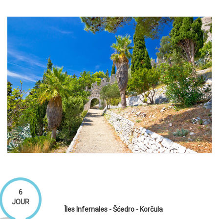
6
JOUR
Îles Infernales - Šćedro - Korčula