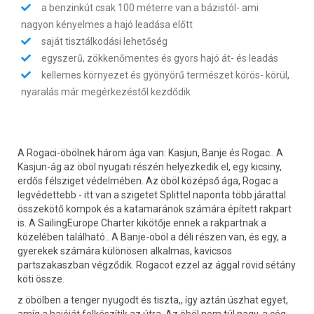
a benzinkút csak 100 méterre van a bázistól- ami
nagyon kényelmes a hajó leadása előtt
saját tisztálkodási lehetőség
egyszerű, zökkenőmentes és gyors hajó át- és leadás
kellemes környezet és gyönyörű természet körös- körül,
nyaralás már megérkezéstől kezdődik
A Rogaci-öbölnek három ága van: Kasjun, Banje és Rogac.. A
Kasjun-ág az öböl nyugati részén helyezkedik el, egy kicsiny,
erdős félsziget védelmében. Az öböl középső ága, Rogac a
legvédettebb - itt van a szigetet Splittel naponta több járattal
összekötő kompok és a katamaránok számára épített rakpart
is. A SailingEurope Charter kikötője ennek a rakpartnak a
közelében található.. A Banje-öböl a déli részen van, és egy, a
gyerekek számára különösen alkalmas, kavicsos
partszakaszban végződik. Rogacot ezzel az ággal rövid sétány
köti össze.
z öbölben a tenger nyugodt és tiszta,, így aztán úszhat egyet,