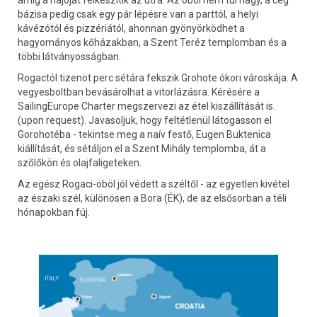
amíg a hajóját felkészítik az útra. Az öböl nem túl nagy, a cég
bázisa pedig csak egy pár lépésre van a parttól, a helyi
kávézótól és pizzériától, ahonnan gyönyörködhet a
hagyományos kőházakban, a Szent Teréz templomban és a
többi látványosságban.
Rogactól tizenöt perc sétára fekszik Grohote ókori városkája. A
vegyesboltban bevásárolhat a vitorlázásra. Kérésére a
SailingEurope Charter megszervezi az étel kiszállítását is.
(upon request). Javasoljuk, hogy feltétlenül látogasson el
Gorohotéba - tekintse meg a naív festő, Eugen Buktenica
kiállítását, és sétáljon el a Szent Mihály templomba, át a
szőlőkön és olajfaligeteken.
Az egész Rogaci-öböl jól védett a széltől - az egyetlen kivétel
az északi szél, különösen a Bora (ÉK), de az elsősorban a téli
hónapokban fúj.