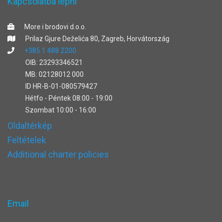
Kapcsolatba lépni
More i brodovi d.o.o.
Prilaz Gjure Deželića 80, Zagreb, Horvátország
+385 1 488 2200
OIB: 23293346521
MB: 02128012 000
ID HR-B-01-080579427
Hétfo - Péntek 08:00 - 19:00
Szombat 10:00 - 16:00
Oldaltérkép
Feltételek
Additional charter policies
Email