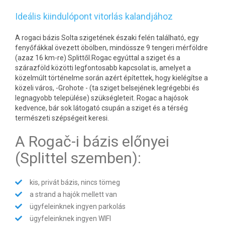
Ideális kiindulópont vitorlás kalandjához
A rogaci bázis Solta szigetének északi felén található, egy
fenyőfákkal övezett öbölben, mindössze 9 tengeri mérföldre
(azaz 16 km-re) Splittől.Rogac egyúttal a sziget és a
szárazföld közötti legfontosabb kapcsolat is, amelyet a
közelmúlt történelme során azért építettek, hogy kielégítse a
közeli város, -Grohote - (ta sziget belsejének legrégebbi és
legnagyobb települése) szükségleteit. Rogac a hajósok
kedvence, bár sok látogató csupán a sziget és a térség
természeti szépségeit keresi.
A Rogač-i bázis előnyei
(Splittel szemben):
kis, privát bázis, nincs tömeg
a strand a hajók mellett van
ügyfeleinknek ingyen parkolás
ügyfeleinknek ingyen WIFI