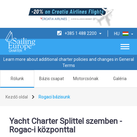
+385 1 488 2200
HU
Learn more about additional charter policies and changes in General
Terms
Rólunk
Bázis csapat
Motorcsónak
Galéria
Kezdő oldal
Rogaci bázisunk
Yacht Charter Splittel szemben -
Rogac-i központtal