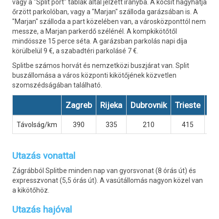
vagy a "Split port" táblák által jelzett irányba. A kocsit hagyhatja
őrzött parkolóban, vagy a "Marjan" szálloda garázsában is. A
"Marjan" szálloda a part közelében van, a városközponttól nem
messze, a Marjan parkerdő szélénél. A kompkikötőtől
mindössze 15 perce séta. A garázsban parkolás napi díja
körülbelül 9 €, a szabadtéri parkolásé 7 €.
Splitbe számos horvát és nemzetközi buszjárat van. Split
buszállomása a város központi kikötőjének közvetlen
szomszédságában található.
Zagreb
Rijeka
Dubrovnik
Trieste
Lj
Távolság/km
390
335
210
415
Utazás vonattal
Zágrábból Splitbe minden nap van gyorsvonat (8 órás út) és
expresszvonat (5,5 órás út). A vasútállomás nagyon közel van
a kikötőhöz.
Utazás hajóval