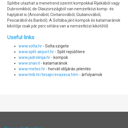
Splitbe utazhat a menetrend szerint kompokkal Rijekából vagy
Dubrovnikból, de Olaszországból van nemzetközi komp- és
hajójárat is (Anconából, Civitanovából, Giulianovából,
Pescarából és Bariból). A Soltába járó kompok és katamaránok
kikötője csak pár perc sétára van a nemzetközi kikötőtől.
Useful links
www.solta.hr
- Solta szigete
www.split-airport.hr
- Split repülőtere
www.jadrolinija.hr
- kompok
www.snav.it
- katamaránok
www.meteo.hr
- horvát időjárás-jelentés
www.hnb.hr/tecajn/evazeca.htm
- árfolyamok