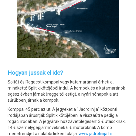
Hogyan jussak el ide?
Soltát és Rogacot komppal vagy katamaránnal érheti el,
mindkettő Split kikötőjéből indul. A kompok és a katamaránok
egész évben járnak (reggeltől estig), a nyári hónapok alatt
sűrűbben járnak a kompok.
Komppal 45 perc az út. A jegyeket a "Jadrolinija" központi
irodájában árusítják Split kikötőjében, a visszaútra pedig a
rogaci irodában. A jegyárak hozzávetőlegesen: 3 € utasoknak,
14 € személygépjárműveknek 6 € motoroknak.A komp
menetrendjét az alábbi linken találja:
www.jadrolinija.hr
.