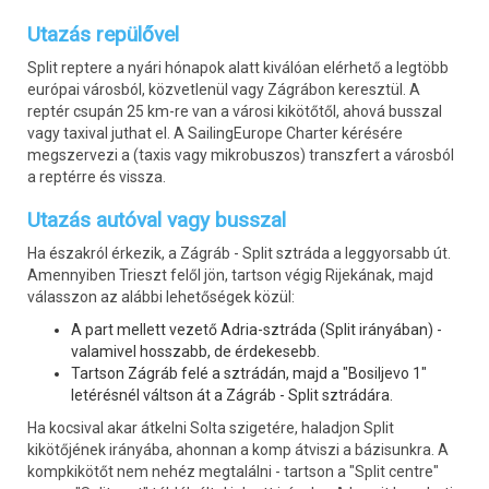
Utazás repülővel
Split reptere a nyári hónapok alatt kiválóan elérhető a legtöbb
európai városból, közvetlenül vagy Zágrábon keresztül. A
reptér csupán 25 km-re van a városi kikötőtől, ahová busszal
vagy taxival juthat el. A SailingEurope Charter kérésére
megszervezi a (taxis vagy mikrobuszos) transzfert a városból
a reptérre és vissza.
Utazás autóval vagy busszal
Ha északról érkezik, a Zágráb - Split sztráda a leggyorsabb út.
Amennyiben Trieszt felől jön, tartson végig Rijekának, majd
válasszon az alábbi lehetőségek közül:
A part mellett vezető Adria-sztráda (Split irányában) -
valamivel hosszabb, de érdekesebb.
Tartson Zágráb felé a sztrádán, majd a "Bosiljevo 1"
letérésnél váltson át a Zágráb - Split sztrádára.
Ha kocsival akar átkelni Solta szigetére, haladjon Split
kikötőjének irányába, ahonnan a komp átviszi a bázisunkra. A
kompkikötőt nem nehéz megtalálni - tartson a "Split centre"