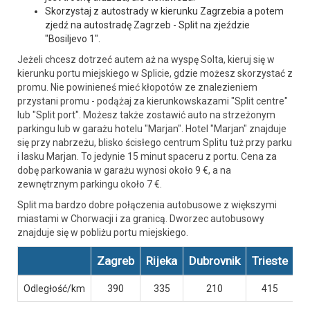
Skorzystaj z autostrady w kierunku Zagrzebia a potem
zjedź na autostradę Zagrzeb - Split na zjeździe
"Bosiljevo 1".
Jeżeli chcesz dotrzeć autem aż na wyspę Solta, kieruj się w
kierunku portu miejskiego w Splicie, gdzie możesz skorzystać z
promu. Nie powinieneś mieć kłopotów ze znalezieniem
przystani promu - podążaj za kierunkowskazami "Split centre"
lub "Split port". Możesz także zostawić auto na strzeżonym
parkingu lub w garażu hotelu "Marjan". Hotel "Marjan" znajduje
się przy nabrzeżu, blisko ścisłego centrum Splitu tuż przy parku
i lasku Marjan. To jedynie 15 minut spaceru z portu. Cena za
dobę parkowania w garażu wynosi około 9 €, a na
zewnętrznym parkingu około 7 €.
Split ma bardzo dobre połączenia autobusowe z większymi
miastami w Chorwacji i za granicą. Dworzec autobusowy
znajduje się w pobliżu portu miejskiego.
Zagreb
Rijeka
Dubrovnik
Trieste
L
Odległość/km
390
335
210
415