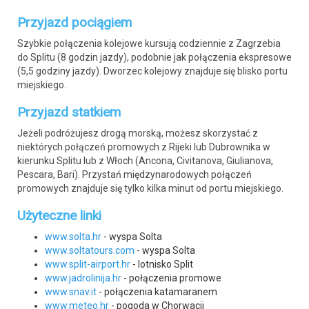
Przyjazd pociągiem
Szybkie połączenia kolejowe kursują codziennie z Zagrzebia
do Splitu (8 godzin jazdy), podobnie jak połączenia ekspresowe
(5,5 godziny jazdy). Dworzec kolejowy znajduje się blisko portu
miejskiego.
Przyjazd statkiem
Jeżeli podróżujesz drogą morską, możesz skorzystać z
niektórych połączeń promowych z Rijeki lub Dubrownika w
kierunku Splitu lub z Włoch (Ancona, Civitanova, Giulianova,
Pescara, Bari). Przystań międzynarodowych połączeń
promowych znajduje się tylko kilka minut od portu miejskiego.
Użyteczne linki
www.solta.hr
- wyspa Solta
www.soltatours.com
- wyspa Solta
www.split-airport.hr
- lotnisko Split
www.jadrolinija.hr
- połączenia promowe
www.snav.it
- połączenia katamaranem
www.meteo.hr
- pogoda w Chorwacji