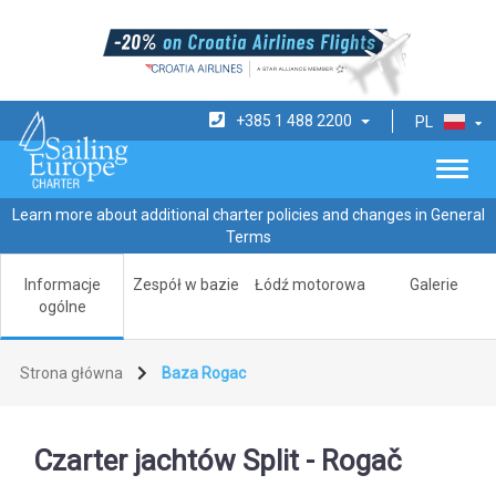
+385 1 488 2200
PL
Learn more about additional charter policies and changes in General
Terms
Informacje
Zespół w bazie
Łódź motorowa
Galerie
ogólne
Strona główna
Baza Rogac
Czarter jachtów Split - Rogač