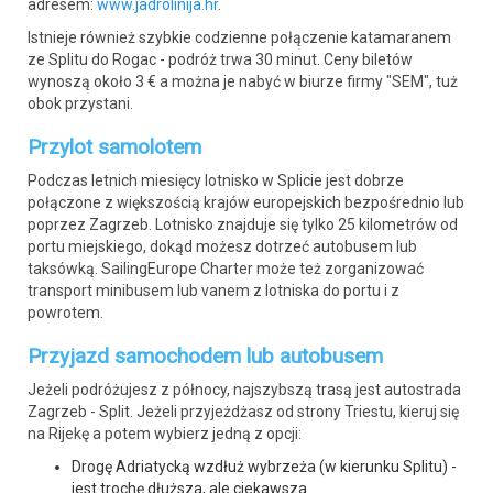
adresem:
www.jadrolinija.hr
.
Istnieje również szybkie codzienne połączenie katamaranem
ze Splitu do Rogac - podróż trwa 30 minut. Ceny biletów
wynoszą około 3 € a można je nabyć w biurze firmy "SEM", tuż
obok przystani.
Przylot samolotem
Podczas letnich miesięcy lotnisko w Splicie jest dobrze
połączone z większością krajów europejskich bezpośrednio lub
poprzez Zagrzeb. Lotnisko znajduje się tylko 25 kilometrów od
portu miejskiego, dokąd możesz dotrzeć autobusem lub
taksówką. SailingEurope Charter może też zorganizować
transport minibusem lub vanem z lotniska do portu i z
powrotem.
Przyjazd samochodem lub autobusem
Jeżeli podróżujesz z północy, najszybszą trasą jest autostrada
Zagrzeb - Split. Jeżeli przyjeżdżasz od strony Triestu, kieruj się
na Rijekę a potem wybierz jedną z opcji:
Drogę Adriatycką wzdłuż wybrzeża (w kierunku Splitu) -
jest trochę dłuższa, ale ciekawsza.