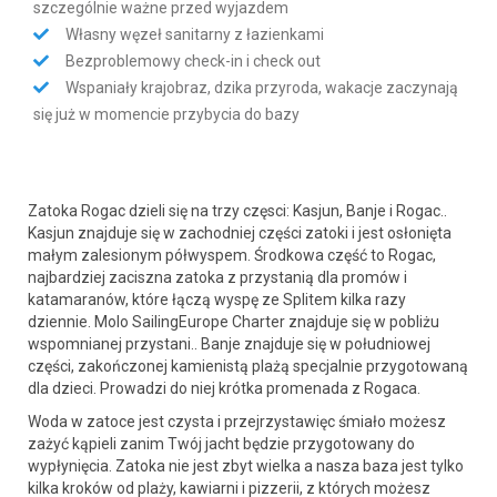
szczególnie ważne przed wyjazdem
Własny węzeł sanitarny z łazienkami
Bezproblemowy check-in i check out
Wspaniały krajobraz, dzika przyroda, wakacje zaczynają
się już w momencie przybycia do bazy
Zatoka Rogac dzieli się na trzy częsci: Kasjun, Banje i Rogac..
Kasjun znajduje się w zachodniej części zatoki i jest osłonięta
małym zalesionym półwyspem. Środkowa część to Rogac,
najbardziej zaciszna zatoka z przystanią dla promów i
katamaranów, które łączą wyspę ze Splitem kilka razy
dziennie. Molo SailingEurope Charter znajduje się w pobliżu
wspomnianej przystani.. Banje znajduje się w południowej
części, zakończonej kamienistą plażą specjalnie przygotowaną
dla dzieci. Prowadzi do niej krótka promenada z Rogaca.
Woda w zatoce jest czysta i przejrzystawięc śmiało możesz
zażyć kąpieli zanim Twój jacht będzie przygotowany do
wypłynięcia. Zatoka nie jest zbyt wielka a nasza baza jest tylko
kilka kroków od plaży, kawiarni i pizzerii, z których możesz