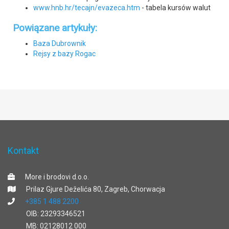
www.hnb.hr/tecajn/evazeca.htm
- tabela kursów walut
Powiązane artykuły:
Baza Dubrownik
Rejsy z bazy Rogac
Kontakt
More i brodovi d.o.o.
Prilaz Gjure Deželića 80, Zagreb, Chorwacja
+385 1 488 2200
OIB: 23293346521
MB: 02128012 000