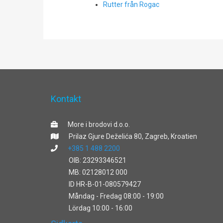
Rutter från Rogac
Kontakt
More i brodovi d.o.o.
Prilaz Gjure Deželića 80, Zagreb, Kroatien
+385 1 488 2200
OIB: 23293346521
MB: 02128012 000
ID HR-B-01-080579427
Måndag - Fredag 08:00 - 19:00
Lördag 10:00 - 16:00