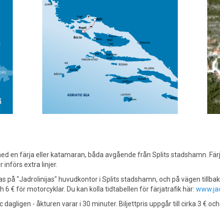
med en färja eller katamaran, båda avgående från Splits stadshamn. Fär
nförs extra linjer.
pas på "Jadrolinijas" huvudkontor i Splits stadshamn, och på vägen tillbaka
 6 € för motorcyklar. Du kan kolla tidtabellen för färjatrafik här:
www.jadr
dagligen - åkturen varar i 30 minuter. Biljettpris uppgår till cirka 3 € o