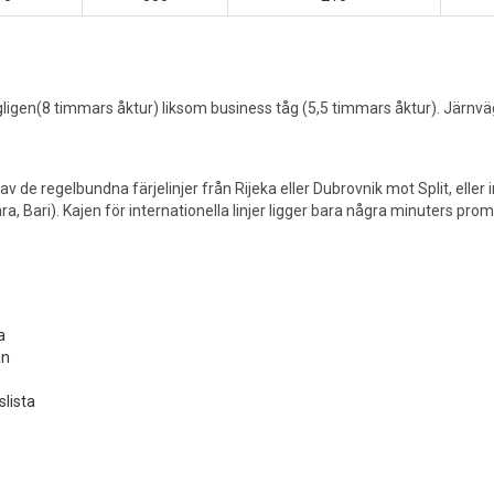
dagligen(8 timmars åktur) liksom business tåg (5,5 timmars åktur). Järn
 regelbundna färjelinjer från Rijeka eller Dubrovnik mot Split, eller int
ara, Bari). Kajen för internationella linjer ligger bara några minuters p
a
an
slista