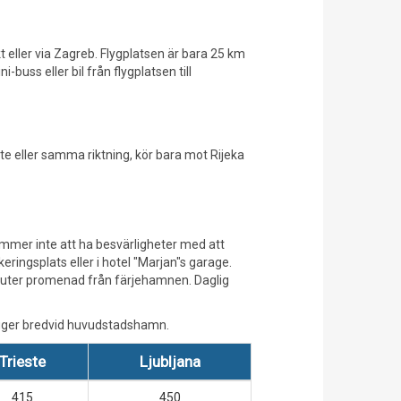
eller via Zagreb. Flygplatsen är bara 25 km
uss eller bil från flygplatsen till
 eller samma riktning, kör bara mot Rijeka
kommer inte att ha besvärligheter med att
keringsplats eller i hotel "Marjan"s garage.
minuter promenad från färjehamnen. Daglig
ligger bredvid huvudstadshamn.
Trieste
Ljubljana
415
450