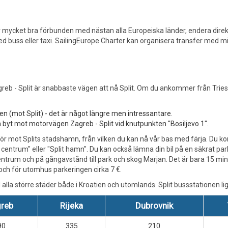
 mycket bra förbunden med nästan alla Europeiska länder, endera direkt 
 buss eller taxi. SailingEurope Charter kan organisera transfer med mini-b
 - Split är snabbaste vägen att nå Split. Om du ankommer från Trieste
n (mot Split) - det är något längre men intressantare.
yt mot motorvägen Zagreb - Split vid knutpunkten "Bosiljevo 1".
 kör mot Splits stadshamn, från vilken du kan nå vår bas med färja. Du 
lit centrum" eller "Split hamn". Du kan också lämna din bil på en säkrat par
 centrum och på gångavstånd till park och skog Marjan. Det är bara 15 
, och för utomhus parkeringen cirka 7 €.
alla större städer både i Kroatien och utomlands. Split bussstationen 
reb
Rijeka
Dubrovnik
90
335
210