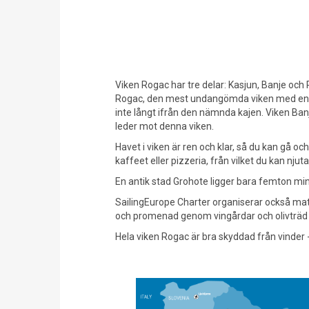
Viken Rogac har tre delar: Kasjun, Banje och 
Rogac, den mest undangömda viken med en kaj
inte långt ifrån den nämnda kajen. Viken Ban
leder mot denna viken.
Havet i viken är ren och klar, så du kan gå o
kaffeet eller pizzeria, från vilket du kan njut
En antik stad Grohote ligger bara femton minu
SailingEurope Charter organiserar också mat
och promenad genom vingårdar och olivträd 
Hela viken Rogac är bra skyddad från vinder 