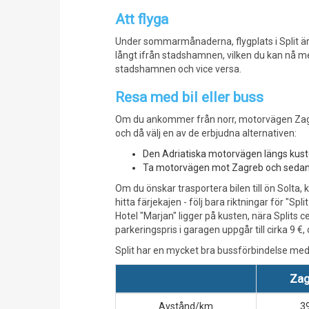
Att flyga
Under sommarmånaderna, flygplats i Split är
långt ifrån stadshamnen, vilken du kan nå med
stadshamnen och vice versa.
Resa med bil eller buss
Om du ankommer från norr, motorvägen Zagreb
och då välj en av de erbjudna alternativen:
Den Adriatiska motorvägen längs kuste
Ta motorvägen mot Zagreb och sedan b
Om du önskar trasportera bilen till ön Solta,
hitta färjekajen - följ bara riktningar för "Sp
Hotel "Marjan" ligger på kusten, nära Splits
parkeringspris i garagen uppgår till cirka 9 €
Split har en mycket bra bussförbindelse med 
Zag
Avstånd/km
3