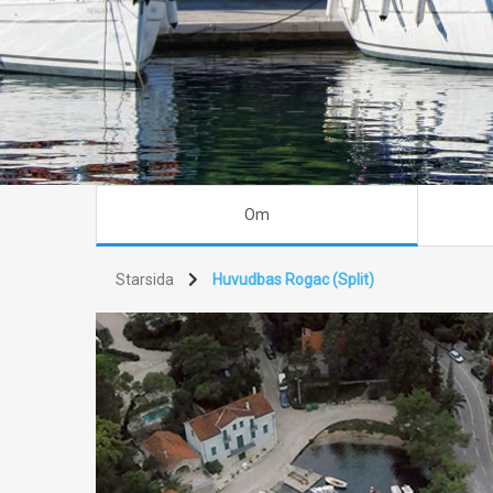
Om
Starsida
Huvudbas Rogac (Split)