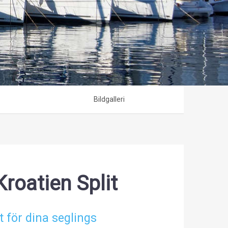
Bildgalleri
Kroatien Split
t för dina seglings