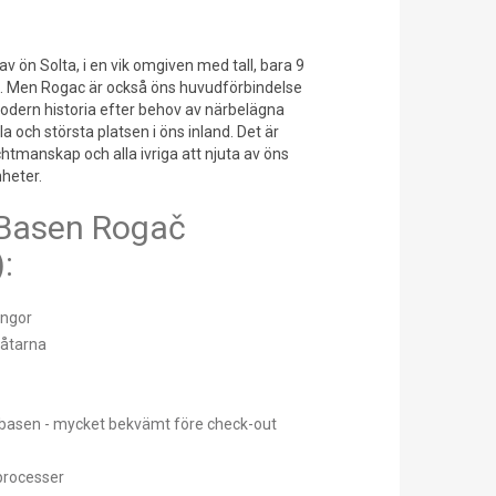
av ön Solta, i en vik omgiven med tall, bara 9
lit. Men Rogac är också öns huvudförbindelse
odern historia efter behov av närbelägna
 och största platsen i öns inland. Det är
chtmanskap och alla ivriga att njuta av öns
heter.
Basen Rogač
:
ungor
båtarna
 basen - mycket bekvämt före check-out
processer