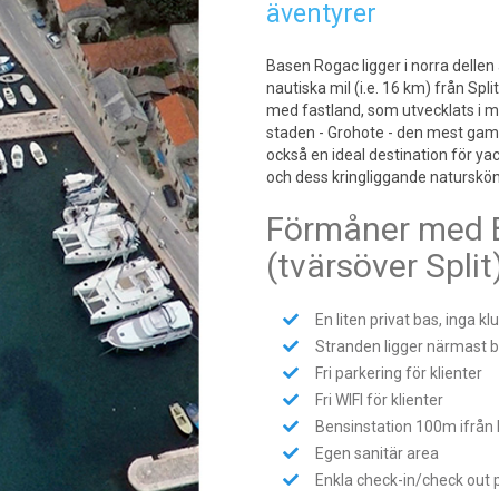
äventyrer
Basen Rogac ligger i norra dellen 
nautiska mil (i.e. 16 km) från Sp
med fastland, som utvecklats i m
staden - Grohote - den mest gamla
också en ideal destination för ya
och dess kringliggande naturskön
Förmåner med 
(tvärsöver Split)
En liten privat bas, inga kl
Stranden ligger närmast 
Fri parkering för klienter
Fri WIFI för klienter
Bensinstation 100m ifrån
Egen sanitär area
Enkla check-in/check out 