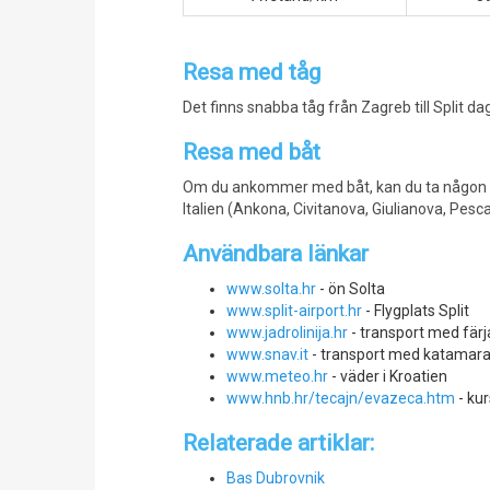
Resa med tåg
Det finns snabba tåg från Zagreb till Split 
Resa med båt
Om du ankommer med båt, kan du ta någon av de
Italien (Ankona, Civitanova, Giulianova, Pesc
Användbara länkar
www.solta.hr
- ön Solta
www.split-airport.hr
- Flygplats Split
www.jadrolinija.hr
- transport med färj
www.snav.it
- transport med katamar
www.meteo.hr
- väder i Kroatien
www.hnb.hr/tecajn/evazeca.htm
- kur
Relaterade artiklar:
Bas Dubrovnik