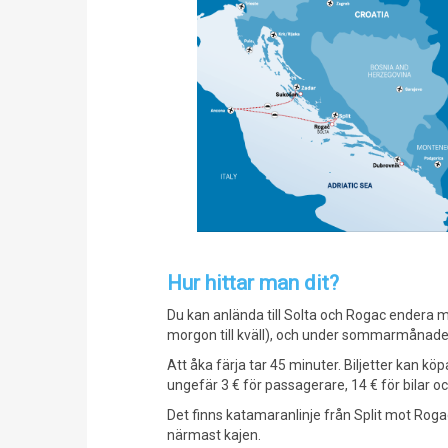
Hur hittar man dit?
Du kan anlända till Solta och Rogac endera 
morgon till kväll), och under sommarmånader i
Att åka färja tar 45 minuter. Biljetter kan kö
ungefär 3 € för passagerare, 14 € för bilar och
Det finns katamaranlinje från Split mot Rogac 
närmast kajen.