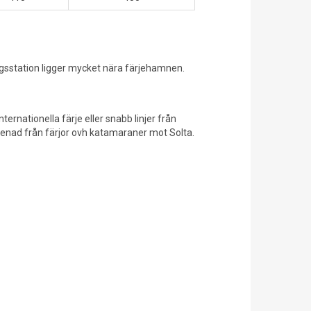
vägsstation ligger mycket nära färjehamnen.
ernationella färje eller snabb linjer från
romenad från färjor ovh katamaraner mot Solta.