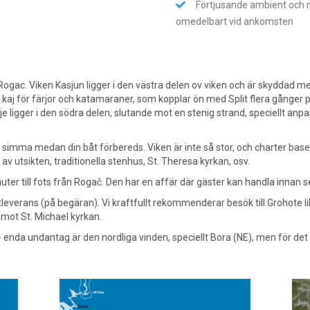
Förtjusande ambient och 
omedelbart vid ankomsten
Rogac. Viken Kasjun ligger i den västra delen ov viken och är skyddad med
 för färjor och katamaraner, som kopplar ön med Split flera gånger pe
je ligger i den södra delen, slutande mot en stenig strand, speciellt an
ch simma medan din båt förbereds. Viken är inte så stor, och charter base
a av utsikten, traditionella stenhus, St. Theresa kyrkan, osv.
ter till fots från Rogač. Den har en affär där gäster kan handla innan 
leverans (på begäran). Vi kraftfullt rekommenderar besök till Grohote 
mot St. Michael kyrkan.
- enda undantag är den nordliga vinden, speciellt Bora (NE), men för d