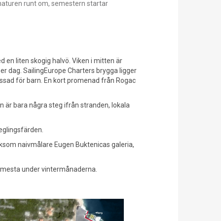
naturen runt om, semestern startar
 en liten skogig halvö. Viken i mitten är
r dag. SailingEurope Charters brygga ligger
passad för barn. En kort promenad från Rogac
n är bara några steg ifrån stranden, lokala
seglingsfärden.
liksom naivmålare Eugen Buktenicas galeria,
et mesta under vintermånaderna.