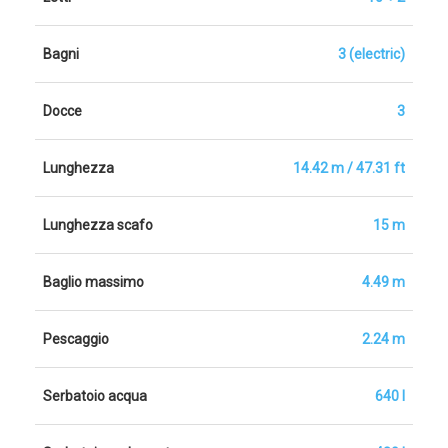
Bagni
3 (electric)
Docce
3
Lunghezza
14.42 m / 47.31 ft
Lunghezza scafo
15 m
Baglio massimo
4.49 m
Pescaggio
2.24 m
Serbatoio acqua
640 l