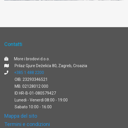
Contatti
More i brodovi d.o.o.
Prilaz Gjure Deželića 80, Zagreb, Croazia
+385 1 488 2200
OIB: 23293346521
MB: 02128012 000
ID HR-B-01-080579427
Lunedi - Venerdì 08:00 - 19:00
Sabato 10:00 - 16:00
Mappa del sito
Termini e condizioni