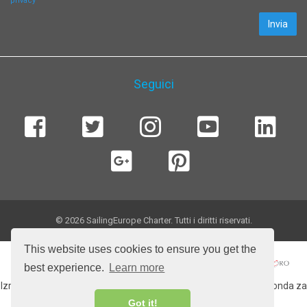
privacy
Invia
Seguici
© 2026 SailingEurope Charter. Tutti i diritti riservati.
This website uses cookies to ensure you get the
best experience.
Learn more
Izradu web stranice sufinancirala Europska unija iz Europskog fonda za
regionalni razvoj.
Got it!