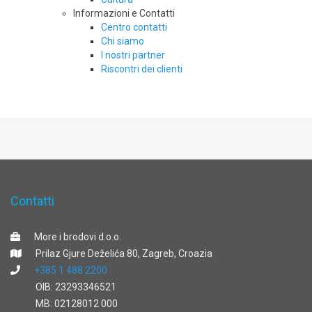
Informazioni e Contatti
Centro contatti
Chi siamo
I nostri partner
Riscontri dei clienti
Contatti
More i brodovi d.o.o.
Prilaz Gjure Deželića 80, Zagreb, Croazia
+385 1 488 2200
OIB: 23293346521
MB: 02128012 000