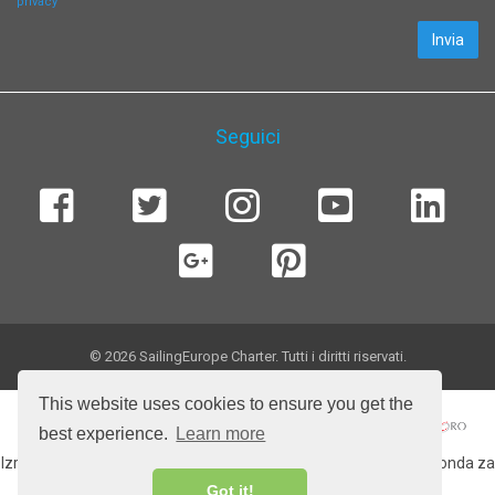
privacy
Invia
Seguici
© 2026 SailingEurope Charter. Tutti i diritti riservati.
This website uses cookies to ensure you get the
best experience.
Learn more
Izradu web stranice sufinancirala Europska unija iz Europskog fonda za
regionalni razvoj.
Got it!