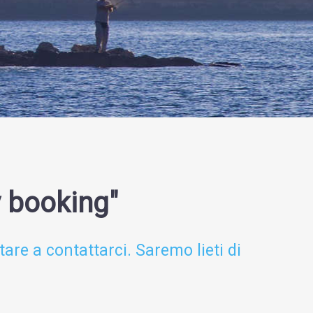
y booking"
tare a contattarci. Saremo lieti di