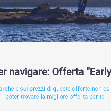
r navigare: Offerta "Earl
arche e sui prezzi di queste offerte non esi
poter trovare la migliore offerta per te.