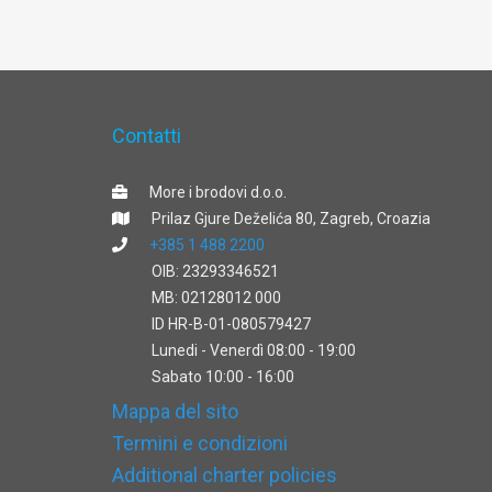
Contatti
More i brodovi d.o.o.
Prilaz Gjure Deželića 80, Zagreb, Croazia
+385 1 488 2200
OIB: 23293346521
MB: 02128012 000
ID HR-B-01-080579427
Lunedi - Venerdì 08:00 - 19:00
Sabato 10:00 - 16:00
Mappa del sito
Termini e condizioni
Additional charter policies