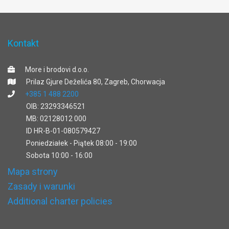
Kontakt
More i brodovi d.o.o.
Prilaz Gjure Deželića 80, Zagreb, Chorwacja
+385 1 488 2200
OIB: 23293346521
MB: 02128012 000
ID HR-B-01-080579427
Poniedziałek - Piątek 08:00 - 19:00
Sobota 10:00 - 16:00
Mapa strony
Zasady i warunki
Additional charter policies