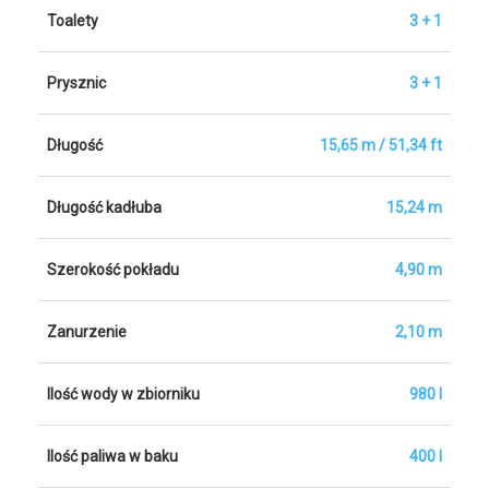
Toalety
3 + 1
Prysznic
3 + 1
Długość
15,65 m / 51,34 ft
Długość kadłuba
15,24 m
Szerokość pokładu
4,90 m
Zanurzenie
2,10 m
Ilość wody w zbiorniku
980 l
Ilość paliwa w baku
400 l