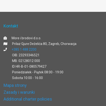
Kontakt
More i brodovi d.o.o.
Prilaz Gjure Deželića 80, Zagreb, Chorwacja
+385 1 488 2200
OIB: 23293346521
MB: 02128012 000
ID HR-B-01-080579427
Poniedziałek - Piątek 08:00 - 19:00
Sobota 10:00 - 16:00
Mapa strony
Zasady i warunki
Additional charter policies