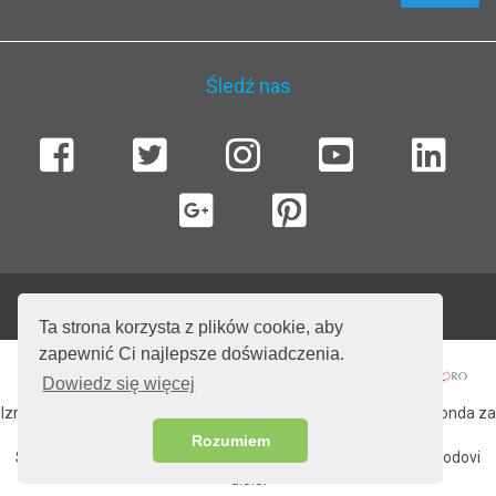
Śledź nas
© 2026 SailingEurope Charter. Wszelkie prawa zastrzeżone .
Ta strona korzysta z plików cookie, aby
zapewnić Ci najlepsze doświadczenia.
Dowiedz się więcej
Izradu web stranice sufinancirala Europska unija iz Europskog fonda za
regionalni razvoj.
Rozumiem
Sadržaj web strancie isključiva je odgovornost tvrtke More i brodovi
d.o.o.