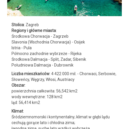
Stolica
: Zagreb
Regiony i główne miasta
:
Środkowa Chorwacja - Zagrzeb
Slavonia (Wschodnia Chorwacja) - Osijek
Istria - Pula
Północno zachodnie wybrzeże - Rijeka
Środkowa Dalmacja - Split, Zadar, Sibenik
Południowa Dalmacja - Dubrownik
Liczba mieszkańców
: 4 422 000 mil. -
Chorwaci, Serbowie,
Słoweńcy, Węgrzy, Włosi, Austriacy
Obszar
:
powierzchnia całkowita: 56,542 km2
wody wewnętrzne: 128 km2
ląd: 56,414 km2
Klimat
:
Śródziemnomorski i kontynentalny; klimat w głębi lądu
cechują gorące lato i chłodna zima;
łagodna zima, suche lato wzdłuż wybrzeża