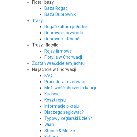
Flota i bazy
Baza Rogac
Baza Dubrownik
Trasy
Rogač kultura południe
Dubrownik przyroda
Dubrovnik - Rogač
Trasy i flotylle
Rejsy firmowe
Flotylla w Chorwacji
Zostań właścicielem jachtu
Na jachcie w Chorwacji
FAQ
Procedura rezerwacji
Możliwość obniżenia kaucji
Kuchnia
Koszt rejsu
Informacje o kraju
Dlaczego żeglować?
Typowy Żeglarski Dzień?
Wiatr
Słońce & Morze
Kultura