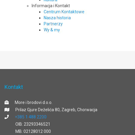
Informacja i Kontakt
Centrum Kontaktowe
Nasza historia
Partnerzy
Wy & my
Kontakt
More i brodovi d.o.o.
Prilaz Gjure Deželića 80, Zagreb, Chorwacja
+385 1 488 2200
OIB: 23293346521
MB: 02128012 000