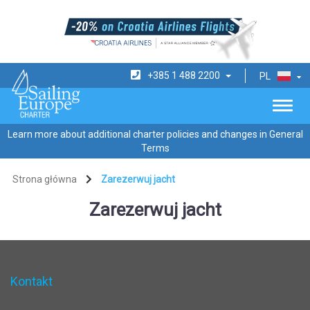
+385 1 488 2200
PL
Learn more about additional charter policies and changes in General
Terms
Strona główna
Zarezerwuj jacht
Zarezerwuj jacht
Kontakt