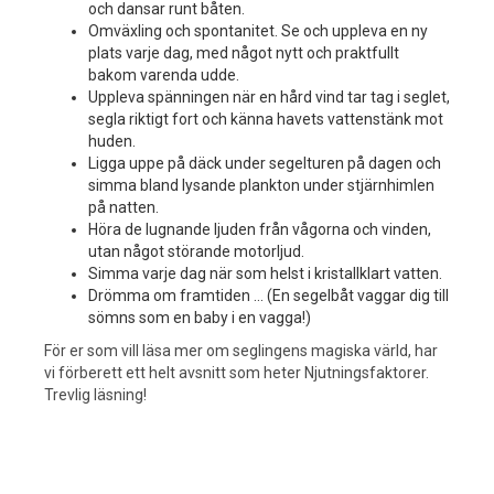
och dansar runt båten.
Omväxling och spontanitet. Se och uppleva en ny
plats varje dag, med något nytt och praktfullt
bakom varenda udde.
Uppleva spänningen när en hård vind tar tag i seglet,
segla riktigt fort och känna havets vattenstänk mot
huden.
Ligga uppe på däck under segelturen på dagen och
simma bland lysande plankton under stjärnhimlen
på natten.
Höra de lugnande ljuden från vågorna och vinden,
utan något störande motorljud.
Simma varje dag när som helst i kristallklart vatten.
Drömma om framtiden ... (En segelbåt vaggar dig till
sömns som en baby i en vagga!)
För er som vill läsa mer om seglingens magiska värld, har
vi förberett ett helt avsnitt som heter Njutningsfaktorer.
Trevlig läsning!