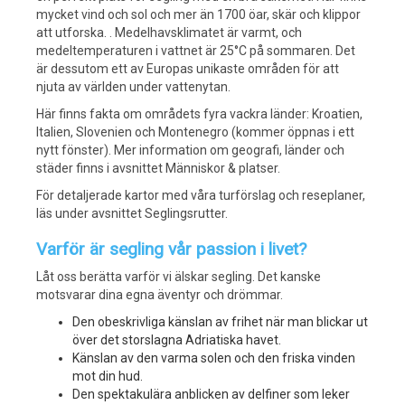
mycket vind och sol och mer än 1700 öar, skär och klippor
att utforska. . Medelhavsklimatet är varmt, och
medeltemperaturen i vattnet är 25°C på sommaren. Det
är dessutom ett av Europas unikaste områden för att
njuta av världen under vattenytan.
Här finns fakta om områdets fyra vackra länder: Kroatien,
Italien, Slovenien och Montenegro (kommer öppnas i ett
nytt fönster). Mer information om geografi, länder och
städer finns i avsnittet Människor & platser.
För detaljerade kartor med våra turförslag och reseplaner,
läs under avsnittet Seglingsrutter.
Varför är segling vår passion i livet?
Låt oss berätta varför vi älskar segling. Det kanske
motsvarar dina egna äventyr och drömmar.
Den obeskrivliga känslan av frihet när man blickar ut
över det storslagna Adriatiska havet.
Känslan av den varma solen och den friska vinden
mot din hud.
Den spektakulära anblicken av delfiner som leker