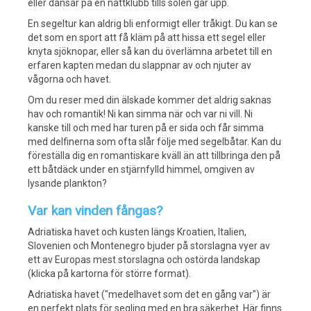
eller dansar på en nattklubb tills solen går upp.
En segeltur kan aldrig bli enformigt eller tråkigt. Du kan se
det som en sport att få kläm på att hissa ett segel eller
knyta sjöknopar, eller så kan du överlämna arbetet till en
erfaren kapten medan du slappnar av och njuter av
vågorna och havet.
Om du reser med din älskade kommer det aldrig saknas
hav och romantik! Ni kan simma när och var ni vill. Ni
kanske till och med har turen på er sida och får simma
med delfinerna som ofta slår följe med segelbåtar. Kan du
föreställa dig en romantiskare kväll än att tillbringa den på
ett båtdäck under en stjärnfylld himmel, omgiven av
lysande plankton?
Var kan vinden fångas?
Adriatiska havet och kusten längs Kroatien, Italien,
Slovenien och Montenegro bjuder på storslagna vyer av
ett av Europas mest storslagna och ostörda landskap
(klicka på kartorna för större format).
Adriatiska havet ("medelhavet som det en gång var") är
en perfekt plats för segling med en bra säkerhet. Här finns