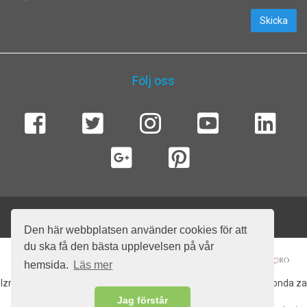
Skicka
Följ oss
© 2026 SailingEurope Charter. Alla rättigheter förbehållna .
Den här webbplatsen använder cookies för att
du ska få den bästa upplevelsen på vår
hemsida.
Läs mer
Izradu web stranice sufinancirala Europska unija iz Europskog fonda za
regionalni razvoj.
Jag förstår