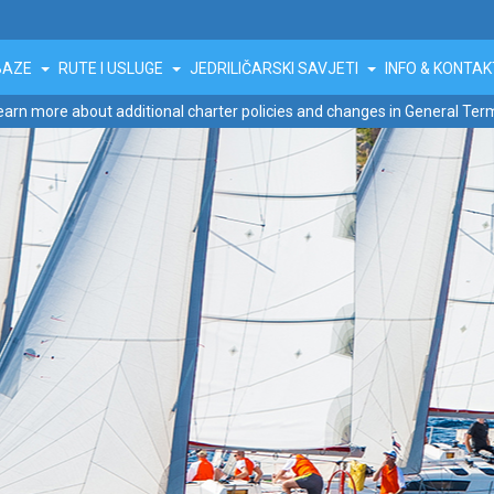
BAZE
RUTE I USLUGE
JEDRILIČARSKI SAVJETI
INFO & KONTA
earn more about additional charter policies and changes in General Ter