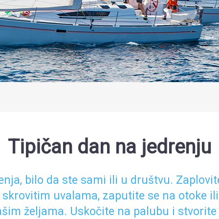
Tipičan dan na jedrenju
renja, bilo da ste sami ili u društvu. Zapl
skrovitim uvalama, zaputite se na otoke ili
ašim željama. Uskočite na palubu i stvorite