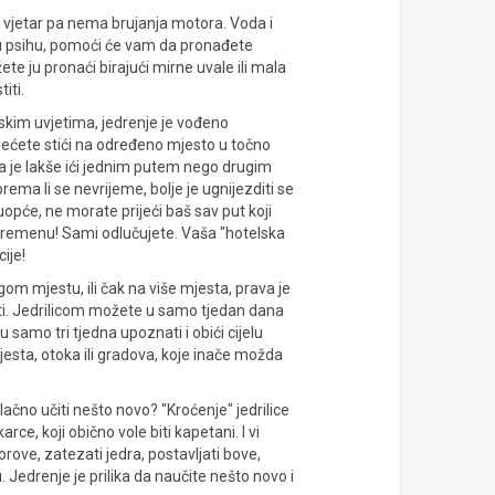
) vjetar pa nema brujanja motora. Voda i
sku psihu, pomoći će vam da pronađete
ete ju pronaći birajući mirne uvale ili mala
iti.
skim uvjetima, jedrenje je vođeno
nećete stići na određeno mjesto u točno
 je lakše ići jednim putem nego drugim
Sprema li se nevrijeme, bolje je ugnijezditi se
uopće, ne morate prijeći baš sav put koji
u vremenu! Sami odlučujete. Vaša "hotelska
ije!
ugom mjestu, ili čak na više mjesta, prava je
osti. Jedrilicom možete u samo tjedan dana
 samo tri tjedna upoznati i obići cijelu
esta, otoka ili gradova, koje inače možda
rivlačno učiti nešto novo? "Kroćenje" jedrilice
e, koji obično vole biti kapetani. I vi
orove, zatezati jedra, postavljati bove,
u. Jedrenje je prilika da naučite nešto novo i