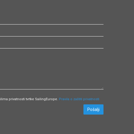
ima privatnosti tvrtke SailingEurope.
Pravila o zaštiti privatnosti
Pošalji