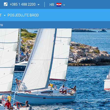
+385 1 488 2200
HR
KT
POSJEDUJTE BROD
ms