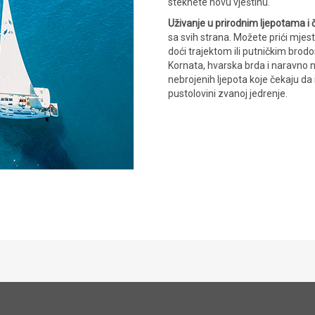
steknete novu vještinu.
Uživanje u prirodnim ljepotama i
sa svih strana. Možete prići mje
doći trajektom ili putničkim brod
Kornata, hvarska brda i naravno 
nebrojenih ljepota koje čekaju da ih
pustolovini zvanoj jedrenje.