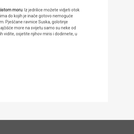
 čistom moru
. Iz jedrilice možete vidjeti otok
stima do kojih je inače gotovo nemoguće
om. Pješčane ravnice Suska, golotinje
najčišće more na svijetu samo su neke od
 vidite, osjetite njihov miris i dodirnete, u