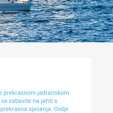
ovite prekrasnom jadranskom
 se zabavite na jahti s
 prekrasna sjećanja. Ovdje