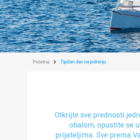
Početna
Tipičan dan na jedrenju
Otkrijte sve prednosti jed
obalom, opustite se u 
prijateljima. Sve prema V