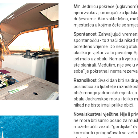
Mir
. Jedrilicu pokreće (uglavnom
njeni zvukovi, umirujući za ljud
duševni mir. Ako volite tišinu, mož
mjestašca u kojima ćete se smjest
Spontanost
. Zahvaljujući vremen
spontanošću - to znači da nikad 
određeno vrijeme. Do nekog otoka
ukoliko je vjetar za to povoljniji. 
još malo uz obalu. Nema li vjetra 
ste planirali. Međutim, nije sve 
soba" je pokretna i nema rezervac
Raznolikost
. Svaki dan biti na dr
poslastica za ljubitelje raznolik
obići mnogo jadranskih mjesta, a u
obalu Jadranskog mora i toliko mj
nikad ne biste imali prilike obići.
Nova iskustva i vještine
. Nije li p
ne mora biti samo posao za muškarc
možete učiti vezati "gordijske" čv
kormilariti i prilagođavati se vjetr