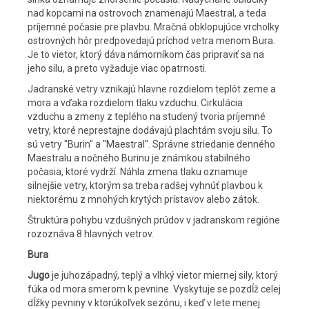
nad kopcami na ostrovoch znamenajú Maestral, a teda
príjemné počasie pre plavbu. Mračná obklopujúce vrcholky
ostrovných hôr predpovedajú príchod vetra menom Bura.
Je to vietor, ktorý dáva námorníkom čas pripraviť sa na
jeho silu, a preto vyžaduje viac opatrnosti.
Jadranské vetry vznikajú hlavne rozdielom teplôt zeme a
mora a vďaka rozdielom tlaku vzduchu. Cirkulácia
vzduchu a zmeny z teplého na studený tvoria príjemné
vetry, ktoré neprestajne dodávajú plachtám svoju silu. To
sú vetry "Burin" a "Maestral". Správne striedanie denného
Maestralu a nočného Burinu je známkou stabilného
počasia, ktoré vydrží. Náhla zmena tlaku oznamuje
silnejšie vetry, ktorým sa treba radšej vyhnúť plavbou k
niektorému z mnohých krytých prístavov alebo zátok.
Štruktúra pohybu vzdušných prúdov v jadranskom regióne
rozoznáva 8 hlavných vetrov.
Bura
Jugo
je juhozápadný, teplý a vlhký vietor miernej sily, ktorý
fúka od mora smerom k pevnine. Vyskytuje se pozdĺž celej
dĺžky pevniny v ktorúkoľvek sezónu, i keď v lete menej