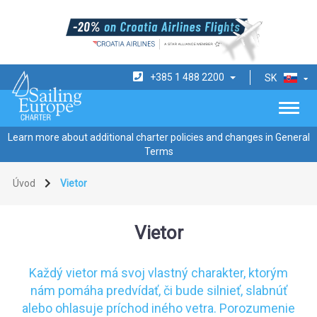
+385 1 488 2200
SK
Learn more about additional charter policies and changes in General
Terms
Úvod
Vietor
Vietor
Každý vietor má svoj vlastný charakter, ktorým
nám pomáha predvídať, či bude silnieť, slabnúť
alebo ohlasuje príchod iného vetra. Porozumenie