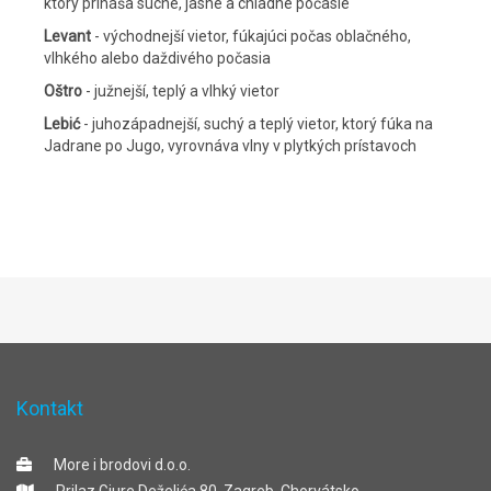
ktorý prináša suché, jasné a chladné počasie
Levant
- východnejší vietor, fúkajúci počas oblačného,
vlhkého alebo daždivého počasia
Oštro
- južnejší, teplý a vlhký vietor
Lebić
- juhozápadnejší, suchý a teplý vietor, ktorý fúka na
Jadrane po Jugo, vyrovnáva vlny v plytkých prístavoch
Kontakt
More i brodovi d.o.o.