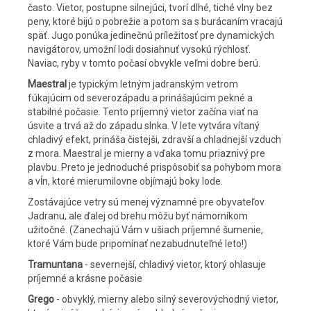
často. Vietor, postupne silnejúci, tvorí dlhé, tiché vlny bez
peny, ktoré bijú o pobrežie a potom sa s burácaním vracajú
späť. Jugo ponúka jedinečnú príležitosť pre dynamických
navigátorov, umožní lodi dosiahnuť vysokú rýchlosť.
Naviac, ryby v tomto počasí obvykle veľmi dobre berú.
Maestral
je typickým letným jadranským vetrom
fúkajúcim od severozápadu a prinášajúcim pekné a
stabilné počasie. Tento príjemný vietor začína viať na
úsvite a trvá až do západu slnka. V lete vytvára vítaný
chladivý efekt, prináša čistejši, zdravší a chladnejší vzduch
z mora. Maestral je mierny a vďaka tomu priaznivý pre
plavbu. Preto je jednoduché prispôsobiť sa pohybom mora
a vĺn, ktoré mierumilovne objímajú boky lode.
Zostávajúce vetry sú menej významné pre obyvateľov
Jadranu, ale ďalej od brehu môžu byť námorníkom
užitočné. (Zanechajú Vám v ušiach príjemné šumenie,
ktoré Vám bude pripomínať nezabudnuteľné leto!)
Tramuntana
- severnejší, chladivý vietor, ktorý ohlasuje
príjemné a krásne počasie
Grego
- obvyklý, mierny alebo silný severovýchodný vietor,