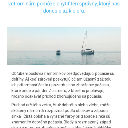
vetrom nám pomôže chytiť ten správny, ktorý nás
donesie až k cieľu.
Obľúbení poslovia námorníkov predpovedajúci počasie sú
delfíny. Aj keď zároveň poskytujú očiam úžasný zážitok,
ich prítomnosť často upozorňuje na zhoršenie počasia,
ktoré príde o pár dní. Zo smeru, z ktorého priplávajú,
možno očakávať príchod zhoršujúceho sa počasia.
Príchod určitého vetra, či už dobrého alebo zlého, môže
skúsený námorník rozpoznať podľa oblakov a západu
slnka . Čistá obloha a výrazné farby pri západe slnka sú
znamením dobrého počasia. Bledý a rozmazaný západ
slnka oznamuje zhoršenie počasia. Nadýchané obláčiky