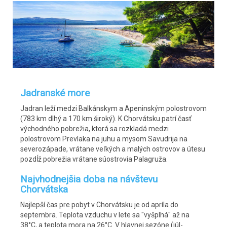
Jadranské more
Jadran leží medzi Balkánskym a Apeninským polostrovom
(783 km dlhý a 170 km široký). K Chorvátsku patrí časť
východného pobrežia, ktorá sa rozkladá medzi
polostrovom Prevlaka na juhu a mysom Savudrija na
severozápade, vrátane veľkých a malých ostrovov a útesu
pozdĺž pobrežia vrátane súostrovia Palagruža.
Najvhodnejšia doba na návštevu
Chorvátska
Najlepší čas pre pobyt v Chorvátsku je od apríla do
septembra. Teplota vzduchu v lete sa "vyšplhá" až na
38°C, a teplota mora na 26°C. V hlavnej sezóne (júl-