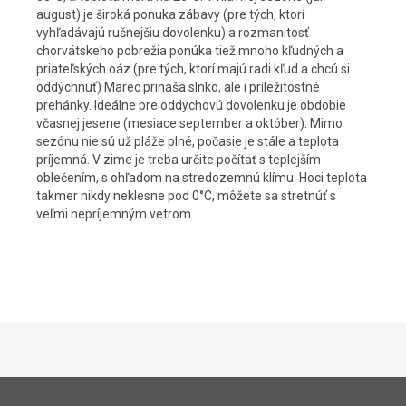
august) je široká ponuka zábavy (pre tých, ktorí
vyhľadávajú rušnejšiu dovolenku) a rozmanitosť
chorvátskeho pobrežia ponúka tiež mnoho kľudných a
priateľských oáz (pre tých, ktorí majú radi kľud a chcú si
oddýchnuť) Marec prináša slnko, ale i príležitostné
prehánky. Ideálne pre oddychovú dovolenku je obdobie
včasnej jesene (mesiace september a október). Mimo
sezónu nie sú už pláže plné, počasie je stále a teplota
príjemná. V zime je treba určite počítať s teplejším
oblečením, s ohľadom na stredozemnú klímu. Hoci teplota
takmer nikdy neklesne pod 0°C, môžete sa stretnúť s
veľmi nepríjemným vetrom.