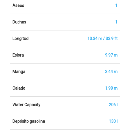
Aseos
1
Duchas
1
Longitud
10.34 m / 33.9 ft
Eslora
9.97 m
Manga
3.44 m
Calado
1.98 m
Water Capacity
206 l
Depósito gasolina
130 l