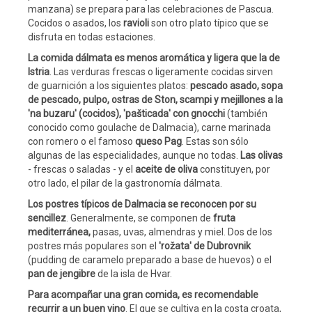
manzana) se prepara para las celebraciones de Pascua.
Cocidos o asados, los
ravioli
son otro plato típico que se
disfruta en todas estaciones.
La comida dálmata es menos aromática y ligera que la de
Istria
. Las verduras frescas o ligeramente cocidas sirven
de guarnición a los siguientes platos:
pescado asado, sopa
de pescado, pulpo, ostras de Ston, scampi y mejillones a la
'na buzaru' (cocidos), 'pašticada' con gnocchi
(también
conocido como goulache de Dalmacia), carne marinada
con romero o el famoso
queso Pag
. Estas son sólo
algunas de las especialidades, aunque no todas.
Las olivas
- frescas o saladas - y el
aceite de oliva
constituyen, por
otro lado, el pilar de la gastronomía dálmata.
Los postres típicos de Dalmacia se reconocen por su
sencillez
. Generalmente, se componen de
fruta
mediterránea,
pasas, uvas, almendras y miel. Dos de los
postres más populares son el
'rožata' de Dubrovnik
(pudding de caramelo preparado a base de huevos) o el
pan de jengibre
de la isla de Hvar.
Para acompañar una gran comida, es recomendable
recurrir a un buen vino
. El que se cultiva en la costa croata,