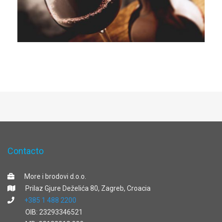
Contacto
More i brodovi d.o.o.
Prilaz Gjure Deželića 80, Zagreb, Croacia
+385 1 488 2200
OIB: 23293346521