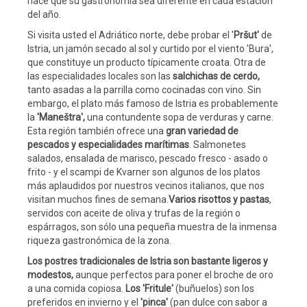
hace que su gastronomía sea diferente en cada estación
del año.
Si visita usted el Adriático norte, debe probar el '
Pršut'
de
Istria, un jamón secado al sol y curtido por el viento 'Bura',
que constituye un producto típicamente croata. Otra de
las especialidades locales son las
salchichas de cerdo,
tanto asadas a la parrilla como cocinadas con vino. Sin
embargo, el plato más famoso de Istria es probablemente
la
'Maneštra',
una contundente sopa de verduras y carne.
Esta región también ofrece una
gran variedad de
pescados y especialidades marítimas
. Salmonetes
salados, ensalada de marisco, pescado fresco - asado o
frito - y el scampi de Kvarner son algunos de los platos
más aplaudidos por nuestros vecinos italianos, que nos
visitan muchos fines de semana.
Varios risottos y pastas
,
servidos con aceite de oliva y trufas de la región o
espárragos, son sólo una pequeña muestra de la inmensa
riqueza gastronómica de la zona.
Los postres tradicionales de Istria son bastante ligeros y
modestos,
aunque perfectos para poner el broche de oro
a una comida copiosa.
Los 'Fritule'
(buñuelos) son los
preferidos en invierno y el
'pinca'
(pan dulce con sabor a