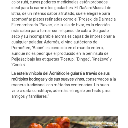
color rubí, cuyos poderes medicinales están probados,
ideal para la carne o los goulaches. El Zlačani Muscat de
Istria, de un intenso sabor afrutado, suele elegirse para
acompañar platos refinados como el 'Prošek' de Dalmacia.
El renombrado 'Plavac', de la isla de Hvar, es la elección
más sabia para tomar con el queso de cabra. Su gusto
seco y su incomparable aroma es capaz de impresionar a
cualquier paladar. Además, el vino autóctono de
Primošten, 'Babić', es conocido en el mundo entero,
aunque no es peor que el producido en la península de
Pelješac bajo las etiquetas 'Postup', 'Dingač', 'Kneževo' y
'Carsko'.
La estela vinícola del Adriático le guiará a través de sus
múltiples bodegas y de sus suaves vinos
, conservados a la
manera tradicional con métodos centenarios. Un buen
vino croata constituye, además, el regalo perfecto para
amigos y familiares."