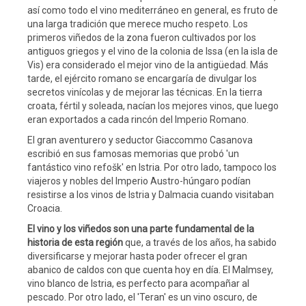
así como todo el vino mediterráneo en general, es fruto de
una larga tradición que merece mucho respeto. Los
primeros viñedos de la zona fueron cultivados por los
antiguos griegos y el vino de la colonia de Issa (en la isla de
Vis) era considerado el mejor vino de la antigüedad. Más
tarde, el ejército romano se encargaría de divulgar los
secretos vinícolas y de mejorar las técnicas. En la tierra
croata, fértil y soleada, nacían los mejores vinos, que luego
eran exportados a cada rincón del Imperio Romano.
El gran aventurero y seductor Giaccommo Casanova
escribió en sus famosas memorias que probó 'un
fantástico vino refošk' en Istria. Por otro lado, tampoco los
viajeros y nobles del Imperio Austro-húngaro podían
resistirse a los vinos de Istria y Dalmacia cuando visitaban
Croacia.
El vino y los viñedos son una parte fundamental de la
historia de esta región
que, a través de los años, ha sabido
diversificarse y mejorar hasta poder ofrecer el gran
abanico de caldos con que cuenta hoy en día. El Malmsey,
vino blanco de Istria, es perfecto para acompañar al
pescado. Por otro lado, el 'Teran' es un vino oscuro, de