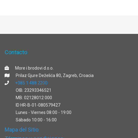
Contacto
More i brodovi d.o.o.
Prilaz Gjure Deželića 80, Zagreb, Croacia
+385 1 488 2200
OIB: 23293346521
MB: 02128012 000
ID HR-B-01-080579427
Lunes - Viernes 08:00 - 19:00
Sábado 10:00 - 16:00
Mapa del Sitio