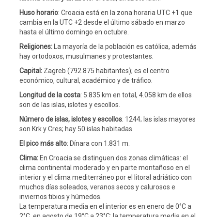
Huso horario
: Croacia está en la zona horaria UTC +1 que
cambia en la UTC +2 desde el último sábado en marzo
hasta el último domingo en octubre.
Religiones:
La mayoría de la población es católica, además
hay ortodoxos, musulmanes y protestantes.
Capital:
Zagreb (792.875 habitantes); es el centro
económico, cultural, académico y de tráfico.
Longitud de la costa
: 5.835 km en total, 4.058 km de ellos
son de las islas, islotes y escollos.
Número de islas, islotes y escollos
: 1244; las islas mayores
son Krk y Cres; hay 50 islas habitadas.
El pico más alto
: Dínara con 1.831 m.
Clima:
En Croacia se distinguen dos zonas climáticas: el
clima continental moderado y en parte montañoso en el
interior y el clima mediterráneo por el litoral adriático con
muchos días soleados, veranos secos y calurosos e
inviernos tibios y húmedos.
La temperatura media en el interior es en enero de 0°C a
2°C, en agosto de 19°C a 23°C; la temperatura media en el