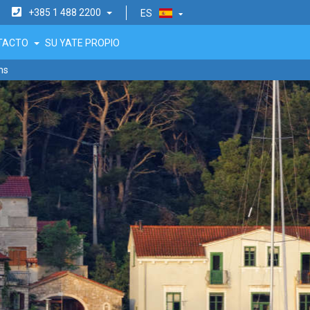
+385 1 488 2200
ES
NTACTO
SU YATE PROPIO
ms